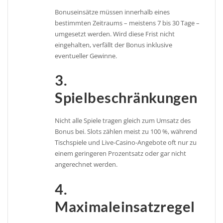
Bonuseinsätze müssen innerhalb eines
bestimmten Zeitraums – meistens 7 bis 30 Tage –
umgesetzt werden. Wird diese Frist nicht
eingehalten, verfällt der Bonus inklusive
eventueller Gewinne.
3.
Spielbeschränkungen
Nicht alle Spiele tragen gleich zum Umsatz des
Bonus bei. Slots zählen meist zu 100 %, während
Tischspiele und Live-Casino-Angebote oft nur zu
einem geringeren Prozentsatz oder gar nicht
angerechnet werden.
4.
Maximaleinsatzregel