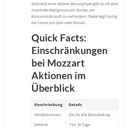
Während einer aktiven Bonusphase gibt es oft eine
maximale Wettgrenze pro Runde, um
Bonusmissbrauch zu verhindern. Diese liegt häufig
bei 5 Euro pro Spin oder Einsatz.
Quick Facts:
Einschränkungen
bei Mozzart
Aktionen im
Überblick
Einschränkung
Details
Mindestumsatz
20x bis 40x Bonusbetrag
Zeitlimit
7 bis 30 Tage