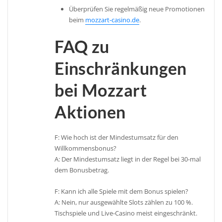
Überprüfen Sie regelmäßig neue Promotionen
beim
mozzart-casino.de
.
FAQ zu
Einschränkungen
bei Mozzart
Aktionen
F: Wie hoch ist der Mindestumsatz für den
Willkommensbonus?
A: Der Mindestumsatz liegt in der Regel bei 30-mal
dem Bonusbetrag.
F: Kann ich alle Spiele mit dem Bonus spielen?
A: Nein, nur ausgewählte Slots zählen zu 100 %.
Tischspiele und Live-Casino meist eingeschränkt.