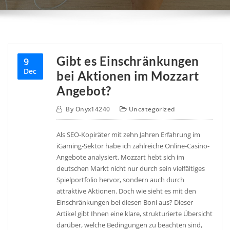
Gibt es Einschränkungen
9
Dec
bei Aktionen im Mozzart
Angebot?
By
Onyx14240
Uncategorized
Als SEO-Kopiräter mit zehn Jahren Erfahrung im
iGaming-Sektor habe ich zahlreiche Online-Casino-
Angebote analysiert. Mozzart hebt sich im
deutschen Markt nicht nur durch sein vielfältiges
Spielportfolio hervor, sondern auch durch
attraktive Aktionen. Doch wie sieht es mit den
Einschränkungen bei diesen Boni aus? Dieser
Artikel gibt Ihnen eine klare, strukturierte Übersicht
darüber, welche Bedingungen zu beachten sind,