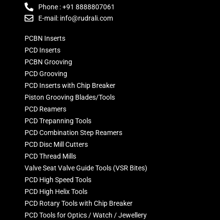
Phone : +91 8888807061
E-mail: info@rudrali.com
PCBN Inserts
PCD Inserts
PCBN Grooving
PCD Grooving
PCD Inserts with Chip Breaker
Piston Grooving Blades/Tools
PCD Reamers
PCD Trepanning Tools
PCD Combination Step Reamers
PCD Disc Mill Cutters
PCD Thread Mills
Valve Seat Valve Guide Tools (VSR Bites)
PCD High Speed Tools
PCD High Helix Tools
PCD Rotary Tools with Chip Breaker
PCD Tools for Optics / Watch / Jewellery