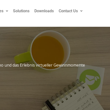
es
Solutions
Downloads
Contact Us
no und das Erlebnis virtueller Gewinnmomente