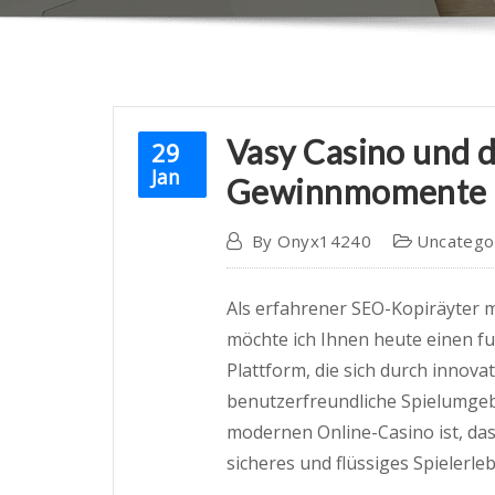
Vasy Casino und da
29
Jan
Gewinnmomente
By
Onyx14240
Uncatego
Als erfahrener SEO-Kopiräyter 
möchte ich Ihnen heute einen fu
Plattform, die sich durch innov
benutzerfreundliche Spielumgeb
modernen Online-Casino ist, da
sicheres und flüssiges Spielerlebn