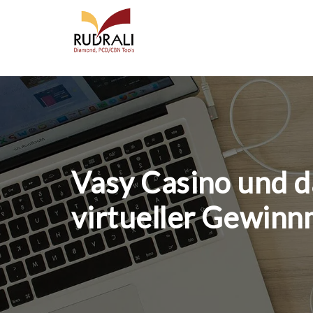
Vasy Casino und d
virtueller Gewin