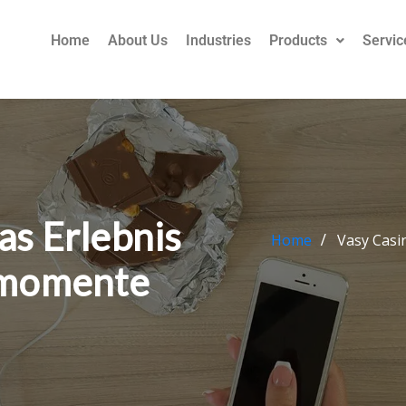
Home
About Us
Industries
Products
Servic
as Erlebnis
Home
Vasy Casi
nmomente