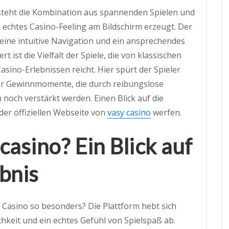
 steht die Kombination aus spannenden Spielen und
 echtes Casino-Feeling am Bildschirm erzeugt. Der
eine intuitive Navigation und ein ansprechendes
ist die Vielfalt der Spiele, die von klassischen
asino-Erlebnissen reicht. Hier spürt der Spieler
ler Gewinnmomente, die durch reibungslose
 noch verstärkt werden. Einen Blick auf die
der offiziellen Webseite von
vasy casino
werfen.
asino? Ein Blick auf
ebnis
 Casino so besonders? Die Plattform hebt sich
hkeit und ein echtes Gefühl von Spielspaß ab.