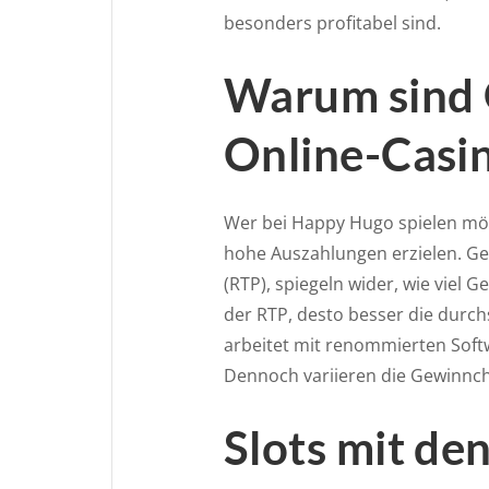
besonders profitabel sind.
Warum sind 
Online-Casin
Wer bei Happy Hugo spielen möc
hohe Auszahlungen erzielen. G
(RTP), spiegeln wider, wie viel Ge
der RTP, desto besser die durc
arbeitet mit renommierten Softw
Dennoch variieren die Gewinnch
Slots mit de