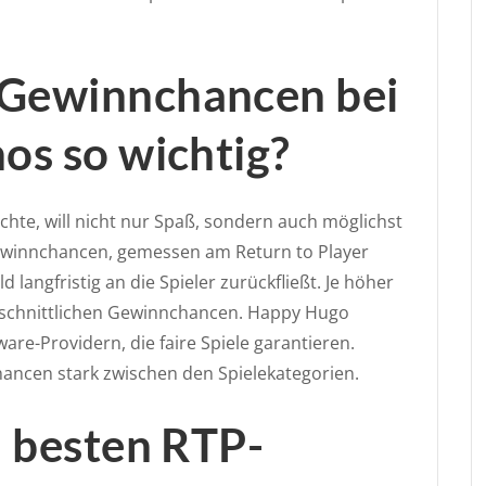
Gewinnchancen bei
os so wichtig?
hte, will nicht nur Spaß, sondern auch möglichst
ewinnchancen, gemessen am Return to Player
ld langfristig an die Spieler zurückfließt. Je höher
hschnittlichen Gewinnchancen. Happy Hugo
are-Providern, die faire Spiele garantieren.
ancen stark zwischen den Spielekategorien.
n besten RTP-