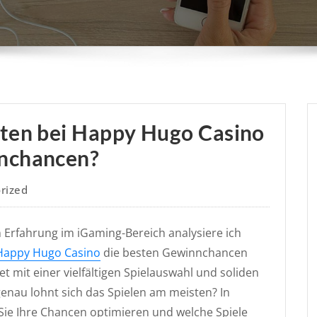
eten bei Happy Hugo Casino
nnchancen?
rized
n Erfahrung im iGaming-Bereich analysiere ich
Happy Hugo Casino
die besten Gewinnchancen
t mit einer vielfältigen Spielauswahl und soliden
nau lohnt sich das Spielen am meisten? In
e Sie Ihre Chancen optimieren und welche Spiele