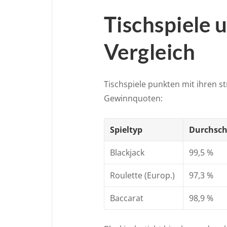
Tischspiele 
Vergleich
Tischspiele punkten mit ihren 
Gewinnquoten:
Spieltyp
Durchsch
Blackjack
99,5 %
Roulette (Europ.)
97,3 %
Baccarat
98,9 %