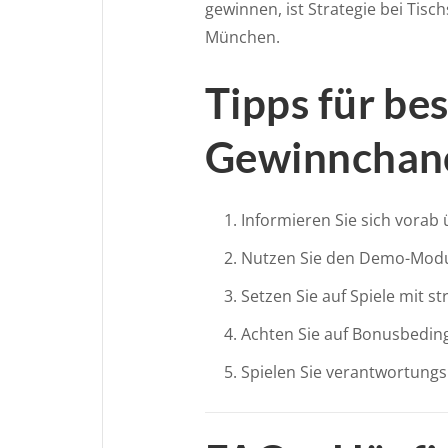
gewinnen, ist Strategie bei Tisc
München.
Tipps für be
Gewinnchan
Informieren Sie sich vorab 
Nutzen Sie den Demo-Modu
Setzen Sie auf Spiele mit st
Achten Sie auf Bonusbedin
Spielen Sie verantwortungs