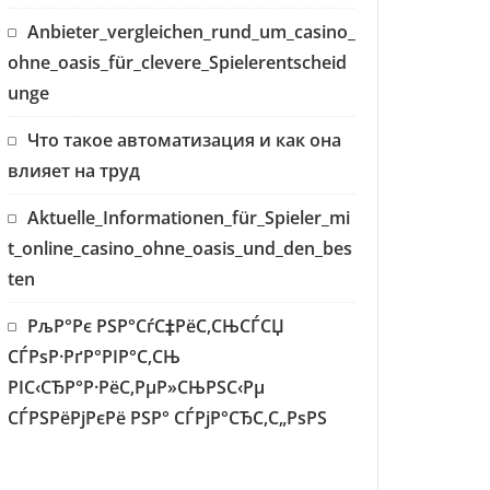
Anbieter_vergleichen_rund_um_casino_
ohne_oasis_für_clevere_Spielerentscheid
unge
Что такое автоматизация и как она
влияет на труд
Aktuelle_Informationen_für_Spieler_mi
t_online_casino_ohne_oasis_und_den_bes
ten
РљР°Рє РЅР°СѓС‡РёС‚СЊСЃСЏ
СЃРѕР·РґР°РІР°С‚СЊ
РІС‹СЂР°Р·РёС‚РµР»СЊРЅС‹Рµ
СЃРЅРёРјРєРё РЅР° СЃРјР°СЂС‚С„РѕРЅ