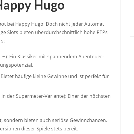
Happy Hugo
bot bei Happy Hugo. Doch nicht jeder Automat
nige Slots bieten überdurchschnittlich hohe RTPs
s:
1 %): Ein Klassiker mit spannendem Abenteuer-
ngspotenzial.
 Bietet häufige kleine Gewinne und ist perfekt für
% in der Supermeter-Variante): Einer der höchsten
ebt, sondern bieten auch seriöse Gewinnchancen.
rsionen dieser Spiele stets bereit.