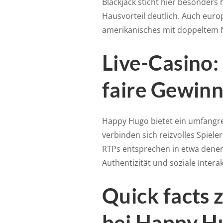
Blackjack sticht hier besonders 
Hausvorteil deutlich. Auch eur
amerikanisches mit doppeltem N
Live-Casino: 
faire Gewin
Happy Hugo bietet ein umfangrei
verbinden sich reizvolles Spiel
RTPs entsprechen in etwa denen d
Authentizität und soziale Intera
Quick facts
bei Happy H