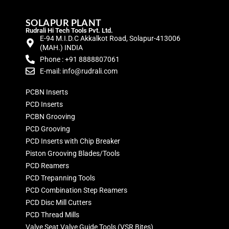
SOLAPUR PLANT
Rudrali Hi Tech Tools Pvt. Ltd.
E-94 M.I.D.C Akkalkot Road, Solapur-413006
(MAH.) INDIA
Phone : +91 8888807061
E-mail: info@rudrali.com
PCBN Inserts
PCD Inserts
PCBN Grooving
PCD Grooving
PCD Inserts with Chip Breaker
Piston Grooving Blades/Tools
PCD Reamers
PCD Trepanning Tools
PCD Combination Step Reamers
PCD Disc Mill Cutters
PCD Thread Mills
Valve Seat Valve Guide Tools (VSR Bites)