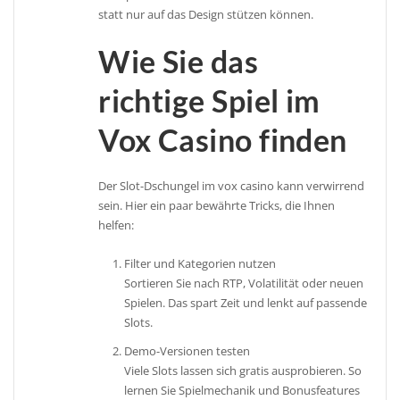
statt nur auf das Design stützen können.
Wie Sie das
richtige Spiel im
Vox Casino finden
Der Slot-Dschungel im vox casino kann verwirrend
sein. Hier ein paar bewährte Tricks, die Ihnen
helfen:
Filter und Kategorien nutzen
Sortieren Sie nach RTP, Volatilität oder neuen
Spielen. Das spart Zeit und lenkt auf passende
Slots.
Demo-Versionen testen
Viele Slots lassen sich gratis ausprobieren. So
lernen Sie Spielmechanik und Bonusfeatures