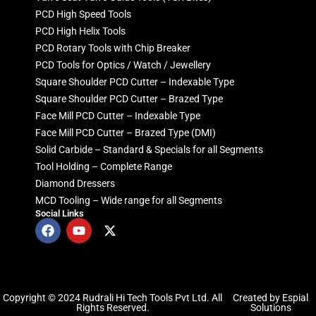
PCD High Speed Tools
PCD High Helix Tools
PCD Rotary Tools with Chip Breaker
PCD Tools for Optics / Watch / Jewellery
Square Shoulder PCD Cutter – Indexable Type
Square Shoulder PCD Cutter – Brazed Type
Face Mill PCD Cutter – Indexable Type
Face Mill PCD Cutter – Brazed Type (DMI)
Solid Carbide – Standard & Specials for all Segments
Tool Holding – Complete Range
Diamond Dressers
MCD Tooling – Wide range for all Segments
Social Links
Copyright © 2024 Rudrali Hi Tech Tools Pvt Ltd. All
Created by Espial
Rights Reserved.
Solutions