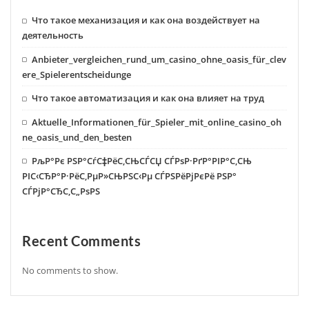
Что такое механизация и как она воздействует на
деятельность
Anbieter_vergleichen_rund_um_casino_ohne_oasis_für_clev
ere_Spielerentscheidunge
Что такое автоматизация и как она влияет на труд
Aktuelle_Informationen_für_Spieler_mit_online_casino_oh
ne_oasis_und_den_besten
РљР°Рє РЅР°СѓС‡РёС‚СЊСЃСЏ СЃРѕР·РґР°РІР°С‚СЊ
РІС‹СЂР°Р·РёС‚РµР»СЊРЅС‹Рµ СЃРЅРёРјРєРё РЅР°
СЃРјР°СЂС‚С„РѕРЅ
Recent Comments
No comments to show.