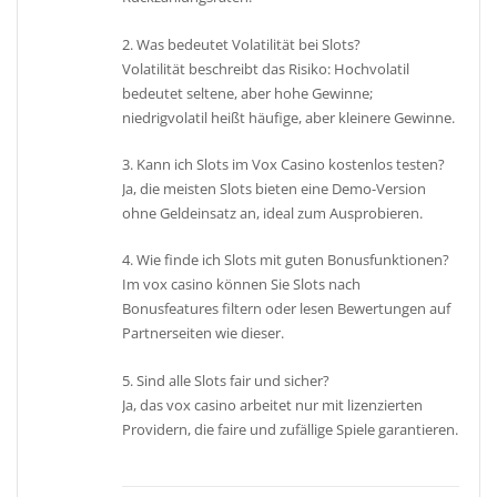
2. Was bedeutet Volatilität bei Slots?
Volatilität beschreibt das Risiko: Hochvolatil
bedeutet seltene, aber hohe Gewinne;
niedrigvolatil heißt häufige, aber kleinere Gewinne.
3. Kann ich Slots im Vox Casino kostenlos testen?
Ja, die meisten Slots bieten eine Demo-Version
ohne Geldeinsatz an, ideal zum Ausprobieren.
4. Wie finde ich Slots mit guten Bonusfunktionen?
Im vox casino können Sie Slots nach
Bonusfeatures filtern oder lesen Bewertungen auf
Partnerseiten wie dieser.
5. Sind alle Slots fair und sicher?
Ja, das vox casino arbeitet nur mit lizenzierten
Providern, die faire und zufällige Spiele garantieren.