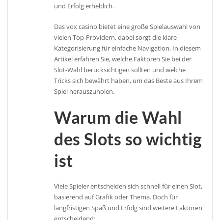
und Erfolg erheblich.
Das vox casino bietet eine große Spielauswahl von
vielen Top-Providern, dabei sorgt die klare
Kategorisierung für einfache Navigation. In diesem
Artikel erfahren Sie, welche Faktoren Sie bei der
Slot-Wahl berücksichtigen sollten und welche
Tricks sich bewährt haben, um das Beste aus Ihrem
Spiel herauszuholen.
Warum die Wahl
des Slots so wichtig
ist
Viele Spieler entscheiden sich schnell für einen Slot,
basierend auf Grafik oder Thema. Doch für
langfristigen Spaß und Erfolg sind weitere Faktoren
entscheidend: