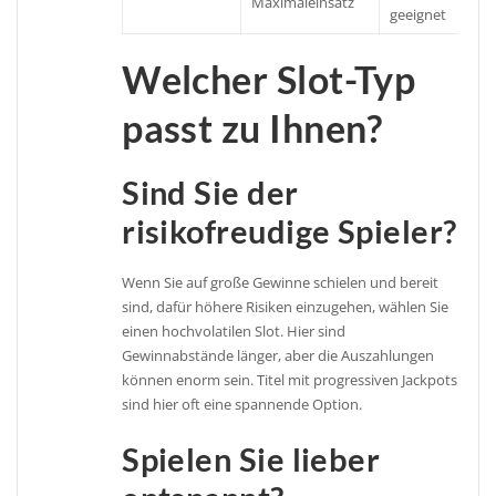
Maximaleinsatz
geeignet
Welcher Slot-Typ
passt zu Ihnen?
Sind Sie der
risikofreudige Spieler?
Wenn Sie auf große Gewinne schielen und bereit
sind, dafür höhere Risiken einzugehen, wählen Sie
einen hochvolatilen Slot. Hier sind
Gewinnabstände länger, aber die Auszahlungen
können enorm sein. Titel mit progressiven Jackpots
sind hier oft eine spannende Option.
Spielen Sie lieber