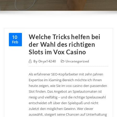
Welche Tricks helfen bei
10
Feb
der Wahl des richtigen
Slots im Vox Casino
By
Onyx14240
Uncategorized
Als erfahrener SEO-Kopfarbeiter mit zehn Jahren
Expertise im iGaming-Bereich möchte ich Ihnen
heute zeigen, wie Sie im vox casino den passenden
Slot finden. Das Angebot an Spielautomaten ist
riesig und vielfältig – und die richtige Spielauswahl
entscheidet oft über den Spielspaß und nicht
zuletzt den möglichen Gewinn. Wer clever
auswählt, steigert seine Chancen auf Unterhaltung