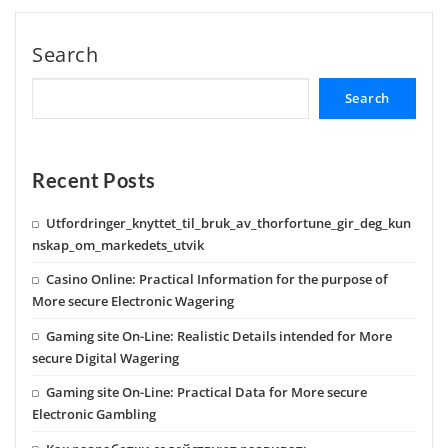
Search
Search
Recent Posts
Utfordringer_knyttet_til_bruk_av_thorfortune_gir_deg_kun
nskap_om_markedets_utvik
Casino Online: Practical Information for the purpose of
More secure Electronic Wagering
Gaming site On-Line: Realistic Details intended for More
secure Digital Wagering
Gaming site On-Line: Practical Data for More secure
Electronic Gambling