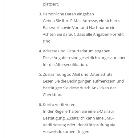
platziert.
Persönliche Daten eingeben
Geben Sie Ihre E-Mail-Adresse, ein sicheres
Passwort sowie Vor- und Nachname ein.
Achten Sie darauf, dass alle Angaben korrekt
sind.
Adresse und Geburtsdatum angeben
Diese Angaben sind gesetzlich vorgeschrieben
für die Altersverifikation.
Zustimmung zu AGB und Datenschutz
Lesen Sie die Bedingungen aufmerksam und
bestätigen Sie diese durch Anklicken der
Checkbox.
Konto verifizieren
In der Regel erhalten Sie eine E-Mail zur
Bestätigung. Zusätzlich kann eine SMS-
Verifizierung oder Identitätsprüfung via
Ausweisdokument folgen.