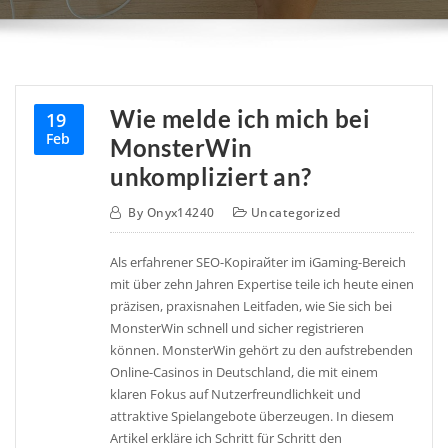
Wie melde ich mich bei
19
Feb
MonsterWin
unkompliziert an?
By
Onyx14240
Uncategorized
Als erfahrener SEO-Kopiraйter im iGaming-Bereich
mit über zehn Jahren Expertise teile ich heute einen
präzisen, praxisnahen Leitfaden, wie Sie sich bei
MonsterWin schnell und sicher registrieren
können. MonsterWin gehört zu den aufstrebenden
Online-Casinos in Deutschland, die mit einem
klaren Fokus auf Nutzerfreundlichkeit und
attraktive Spielangebote überzeugen. In diesem
Artikel erkläre ich Schritt für Schritt den