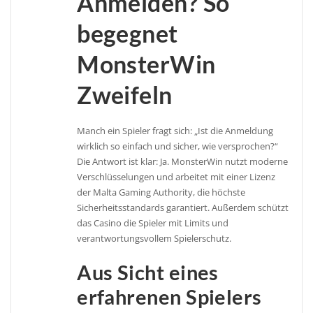
Anmelden? So
begegnet
MonsterWin
Zweifeln
Manch ein Spieler fragt sich: „Ist die Anmeldung
wirklich so einfach und sicher, wie versprochen?“
Die Antwort ist klar: Ja. MonsterWin nutzt moderne
Verschlüsselungen und arbeitet mit einer Lizenz
der Malta Gaming Authority, die höchste
Sicherheitsstandards garantiert. Außerdem schützt
das Casino die Spieler mit Limits und
verantwortungsvollem Spielerschutz.
Aus Sicht eines
erfahrenen Spielers