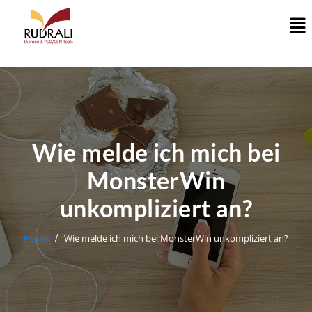
Wie melde ich mich bei
MonsterWin
unkompliziert an?
Home
Wie melde ich mich bei MonsterWin unkompliziert an?