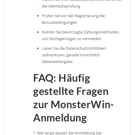
die Identitätsprüfung
Prüfen Sie vor der Registrierung die
Bonusbedingungen
Nutzen Sie bevorzugte Zahlungsmethoden,
um Verzögerungen zu vermeiden
Lesen Sie die Datenschutzrichtlinien
aufmerksam, gerade hinsichtlich
Datenweitergabe
FAQ: Häufig
gestellte Fragen
zur MonsterWin-
Anmeldung
1. Wie lange dauert die Anmeldung bei