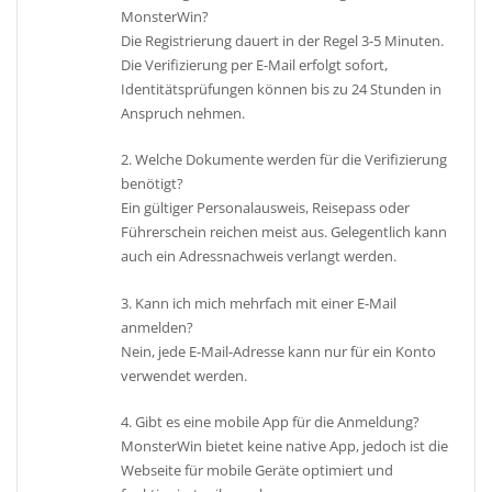
MonsterWin?
Die Registrierung dauert in der Regel 3-5 Minuten.
Die Verifizierung per E-Mail erfolgt sofort,
Identitätsprüfungen können bis zu 24 Stunden in
Anspruch nehmen.
2. Welche Dokumente werden für die Verifizierung
benötigt?
Ein gültiger Personalausweis, Reisepass oder
Führerschein reichen meist aus. Gelegentlich kann
auch ein Adressnachweis verlangt werden.
3. Kann ich mich mehrfach mit einer E-Mail
anmelden?
Nein, jede E-Mail-Adresse kann nur für ein Konto
verwendet werden.
4. Gibt es eine mobile App für die Anmeldung?
MonsterWin bietet keine native App, jedoch ist die
Webseite für mobile Geräte optimiert und