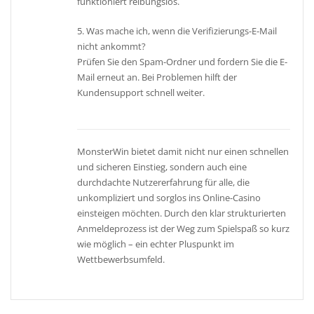
funktioniert reibungslos.
5. Was mache ich, wenn die Verifizierungs-E-Mail
nicht ankommt?
Prüfen Sie den Spam-Ordner und fordern Sie die E-
Mail erneut an. Bei Problemen hilft der
Kundensupport schnell weiter.
MonsterWin bietet damit nicht nur einen schnellen
und sicheren Einstieg, sondern auch eine
durchdachte Nutzererfahrung für alle, die
unkompliziert und sorglos ins Online-Casino
einsteigen möchten. Durch den klar strukturierten
Anmeldeprozess ist der Weg zum Spielspaß so kurz
wie möglich – ein echter Pluspunkt im
Wettbewerbsumfeld.